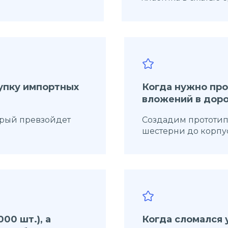
купку импортных
Когда нужно про
вложений в дор
орый превзойдет
Создадим прототип
шестерни до корпус
00 шт.), а
Когда сломался 