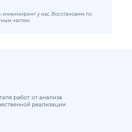
с-инжиниринг у нас. Восстановим по
тным частям.
пе работ: от анализа
чественной реализации