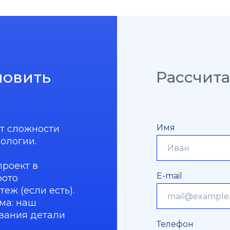
новить
Рассчита
Имя
от сложности
ологии.
проект в
E-mail
фото
еж (если есть).
ма: наш
вания детали
Телефон