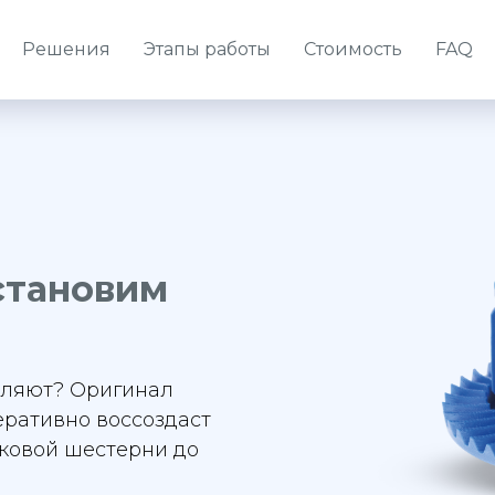
Решения
Этапы работы
Стоимость
FAQ
становим
вляют? Оригинал
еративно воссоздаст
иковой шестерни до